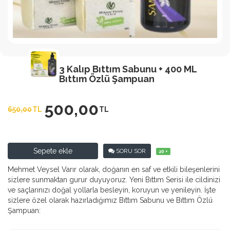
3 Kalıp Bıttım Sabunu + 400 ML
Bıttım Özlü Şampuan
500,00
650,00
TL
TL
Sepete ekle
SORU SOR
20 +
Mehmet Veysel Varır olarak, doğanın en saf ve etkili bileşenlerini
sizlere sunmaktan gurur duyuyoruz. Yeni Bıttım Serisi ile cildinizi
ve saçlarınızı doğal yollarla besleyin, koruyun ve yenileyin. İşte
sizlere özel olarak hazırladığımız Bıttım Sabunu ve Bıttım Özlü
Şampuan: