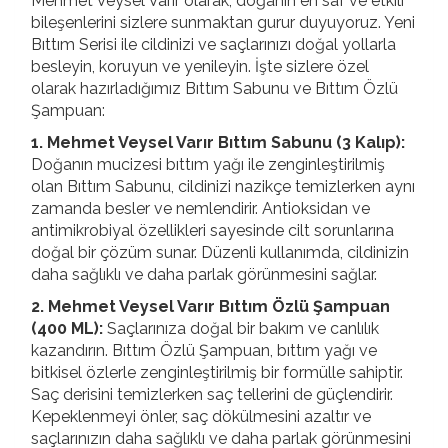
Mehmet Veysel Varır olarak, doğanın en saf ve etkili
bileşenlerini sizlere sunmaktan gurur duyuyoruz. Yeni
Bıttım Serisi ile cildinizi ve saçlarınızı doğal yollarla
besleyin, koruyun ve yenileyin. İşte sizlere özel
olarak hazırladığımız Bıttım Sabunu ve Bıttım Özlü
Şampuan:
1. Mehmet Veysel Varır Bıttım Sabunu (3 Kalıp):
Doğanın mucizesi bıttım yağı ile zenginleştirilmiş
olan Bıttım Sabunu, cildinizi nazikçe temizlerken aynı
zamanda besler ve nemlendirir. Antioksidan ve
antimikrobiyal özellikleri sayesinde cilt sorunlarına
doğal bir çözüm sunar. Düzenli kullanımda, cildinizin
daha sağlıklı ve daha parlak görünmesini sağlar.
2. Mehmet Veysel Varır Bıttım Özlü Şampuan
(400 ML):
Saçlarınıza doğal bir bakım ve canlılık
kazandırın. Bıttım Özlü Şampuan, bıttım yağı ve
bitkisel özlerle zenginleştirilmiş bir formülle sahiptir.
Saç derisini temizlerken saç tellerini de güçlendirir.
Kepeklenmeyi önler, saç dökülmesini azaltır ve
saçlarınızın daha sağlıklı ve daha parlak görünmesini