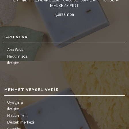
YENI MAH. HZ.FAKIRULLAH CAD. SEYDAN 1 APT NO: 60 A
MERKEZ/ SIIRT
Çarsamba
SAYFALAR
Ana Sayfa
Hakkımızda
İletişim
MEHMET VEYSEL VARIR
Üye girişi
İletişim
Hakkımızda
Destek merkezi
Sepetim