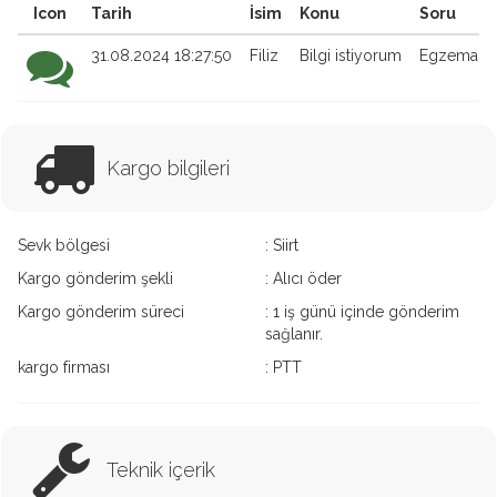
Icon
Tarih
İsim
Konu
Soru
31.08.2024 18:27:50
Filiz
Bilgi istiyorum
Egzema içi
Kargo bilgileri
Sevk bölgesi
: Siirt
Kargo gönderim şekli
: Alıcı öder
Kargo gönderim süreci
: 1 iş günü içinde gönderim
sağlanır.
kargo firması
: PTT
Teknik içerik