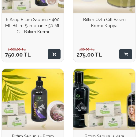
6 Kalıp Bıttım Sabunu + 400
Bıttım Özlü Cilt Bakım
ML Bıttım Şampuanı + 50 ML
Kremi-Kopya
Cilt Bakım Kremi
1.000,00
TL
300,00
TL
750,00
TL
275,00
TL
Bıttım Sabunu + Bıttım
Bıttım Sabunu + Kara