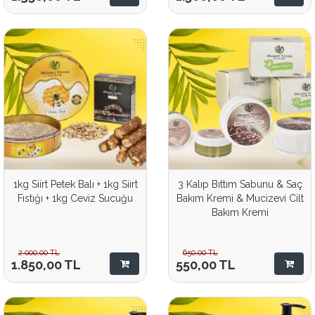
1kg Siirt Petek Balı + 1kg Siirt
3 Kalıp Bıttım Sabunu & Saç
Fıstığı + 1kg Ceviz Sucuğu
Bakım Kremi & Mucizevi Cilt
Bakım Kremi
2.000,00
TL
650,00
TL
1.850,00
TL
550,00
TL