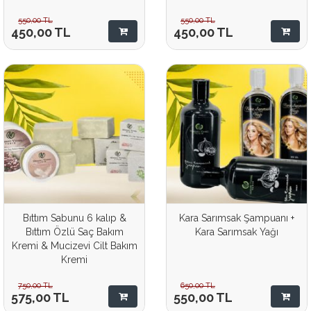
550,00
TL
550,00
TL
450,00
TL
450,00
TL
Bıttım Sabunu 6 kalıp &
Kara Sarımsak Şampuanı +
Bıttım Özlü Saç Bakım
Kara Sarımsak Yağı
Kremi & Mucizevi Cilt Bakım
Kremi
750,00
TL
650,00
TL
575,00
TL
550,00
TL