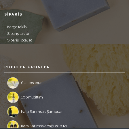
SIPARIŞ
Kargo takibi
Sipariş takibi
Siparişi iptal et
POPÜLER ÜRÜNLER
6kalipsabun
100mlbittim
Kara Sarımsak Şampuanı
Kara Sarımsak Yağı 200 ML