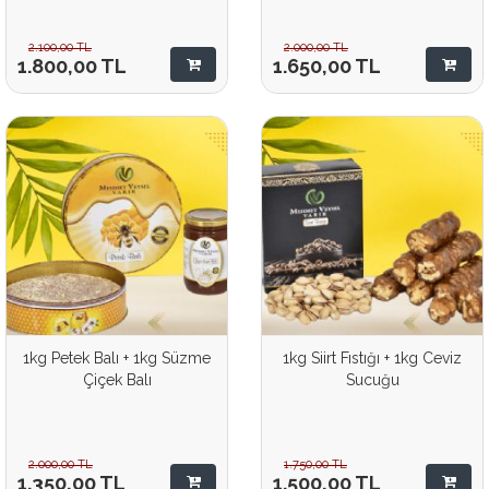
2.100,00
TL
2.000,00
TL
1.800,00
TL
1.650,00
TL
1kg Petek Balı + 1kg Süzme
1kg Siirt Fıstığı + 1kg Ceviz
Çiçek Balı
Sucuğu
2.000,00
TL
1.750,00
TL
1.350,00
TL
1.500,00
TL